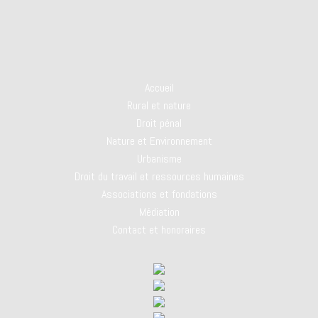
Accueil
Rural et nature
Droit pénal
Nature et Environnement
Urbanisme
Droit du travail et ressources humaines
Associations et fondations
Médiation
Contact et honoraires